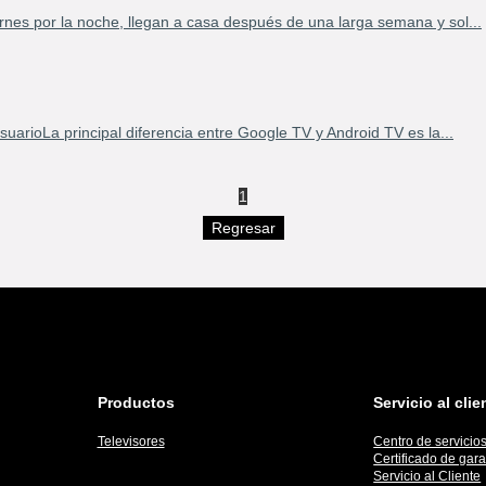
es por la noche, llegan a casa después de una larga semana y sol...
suarioLa principal diferencia entre Google TV y Android TV es la...
1
Productos
Servicio al clie
Televisores
Centro de servicio
Certificado de gara
Servicio al Cliente