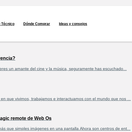
o Técnico
Dónde Comprar
Ideas y consejos
rencia?
 eres un amante del cine y la música, seguramente has escuchado...
a en que vivimos, trabajamos e interactuamos con el mundo que nos ...
 magic remote de Web Os
ás que simples imágenes en una pantalla Ahora son centros de ent...