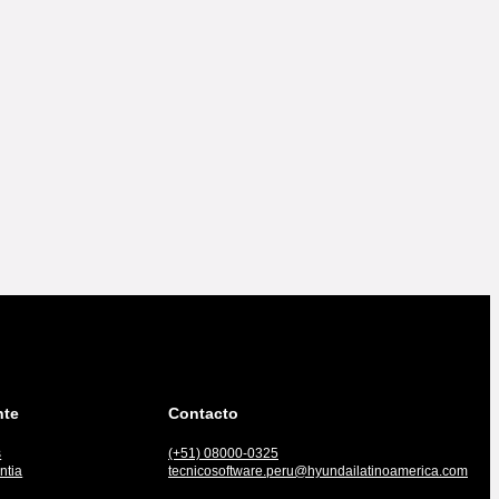
nte
Contacto
s
(+51) 08000-0325
ntia
tecnicosoftware.peru@hyundailatinoamerica.com