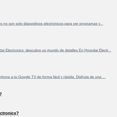
es no son solo dispositivos electrónicos para ver programas y...
ai Electronics: descubre un mundo de detalles En Hyundai Electr...
hone a tu Google TV de forma fácil y rápida. Disfruta de una ...
?
ctronics?