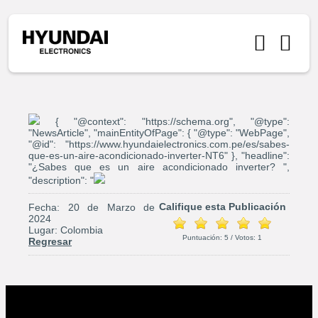
{ "@context": "https://schema.org", "@type":
"NewsArticle", "mainEntityOfPage": { "@type": "WebPage",
"@id": "https://www.hyundaielectronics.com.pe/es/sabes-
que-es-un-aire-acondicionado-inverter-NT6" }, "headline":
"¿Sabes que es un aire acondicionado inverter? ",
"description": "
Califique esta Publicación
Fecha: 20 de Marzo de
2024
Lugar: Colombia
Puntuación:
5
/ Votos:
1
Regresar