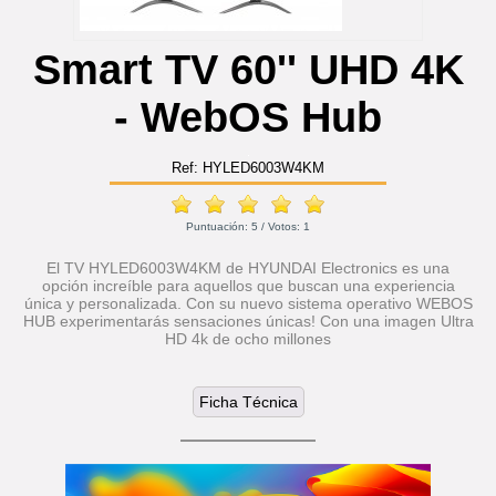
Smart TV 60'' UHD 4K
- WebOS Hub
Ref: HYLED6003W4KM
Puntuación:
5
/ Votos:
1
El TV HYLED6003W4KM de HYUNDAI Electronics es una
opción increíble para aquellos que buscan una experiencia
única y personalizada. Con su nuevo sistema operativo WEBOS
HUB experimentarás sensaciones únicas! Con una imagen Ultra
HD 4k de ocho millones
Ficha Técnica