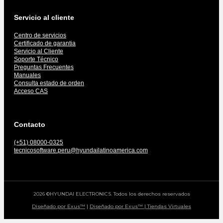
Servicio al cliente
Centro de servicios
Certificado de garantia
Servicio al Cliente
Soporte Técnico
Preguntas Frecuentes
Manuales
Consulta estado de orden
Acceso CAS
Contacto
(+51) 08000-0325
tecnicosoftware.peru@hyundailatinoamerica.com
2026 ©HYUNDAI ELECTRONICS. Todos los derechos reservados
Diseñado por Exus™
|
Diseñado por Exus™ | Tiendas Virtuales