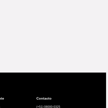
nte
Contacto
s
(+51) 08000-0325